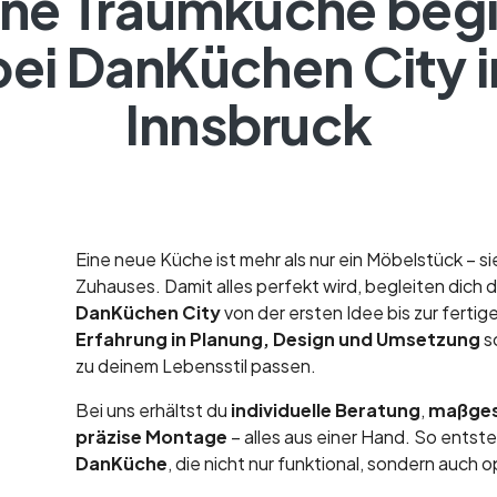
ne Traumküche beg
bei DanKüchen City i
Innsbruck
Eine neue Küche ist mehr als nur ein Möbelstück – si
Zuhauses. Damit alles perfekt wird, begleiten dich 
DanKüchen City
von der ersten Idee bis zur ferti
Erfahrung in Planung, Design und Umsetzung
s
zu deinem Lebensstil passen.
Bei uns erhältst du
individuelle Beratung
,
maßges
präzise Montage
– alles aus einer Hand. So entst
DanKüche
, die nicht nur funktional, sondern auch 