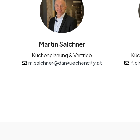
Martin Salchner
Küchenplanung & Vertrieb
Küc
m.salchner@dankuechencity.at
f.o