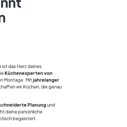
innt
n
e ist das Herz deines
die
Küchenexperten von
gen Montage. Mit
jahrelanger
chaffen wir Küchen, die genau
chneiderte Planung
und
eht deine persönliche
optisch begeistert.