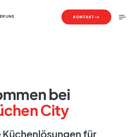
ER UNS
KONTAKT
ommen bei
chen City
e Küchenlösungen für