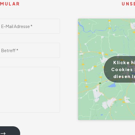
MULAR
UNS
Klicke h
Cookies 
diesen I