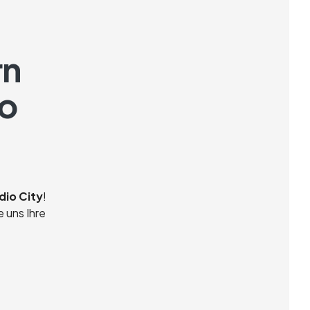
rn
io
io City
!
e uns Ihre