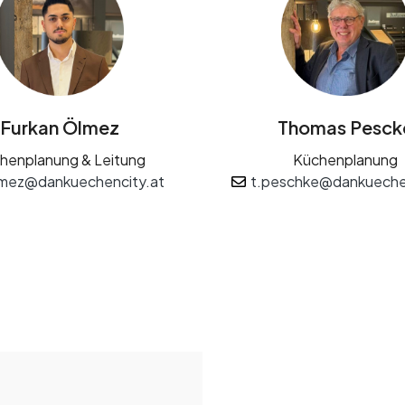
Furkan Ölmez
Thomas Pesck
henplanung & Leitung
Küchenplanung
lmez@dankuechencity.at
t.peschke@dankueche